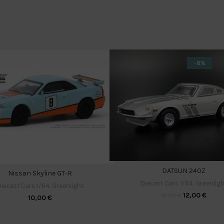
-8%
DATSUN 240Z
Nissan Skyline GT-R
Diecast Cars 1/64
,
Greenligh
iecast Cars 1/64
,
Greenlight
12,00
€
13,00
€
10,00
€