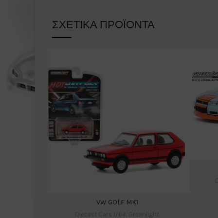
ΣΧΕΤΙΚΆ ΠΡΟΪΌΝΤΑ
D
VW GOLF MK1
Diecast Cars 1/64
,
Greenlight