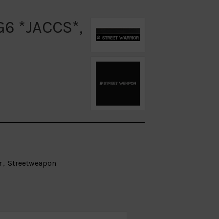
G6 *JACCS*,
r
,
Streetweapon