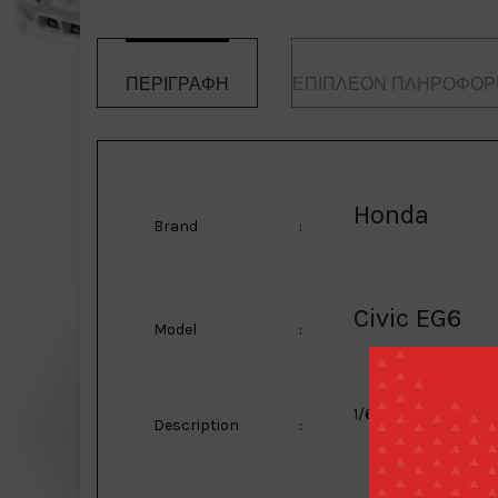
ΠΕΡΙΓΡΑΦΉ
ΕΠΙΠΛΈΟΝ ΠΛΗΡΟΦΟΡ
Honda
Brand
:
Civic EG6
Model
:
1/64 Rocket Bunny E
Description
: