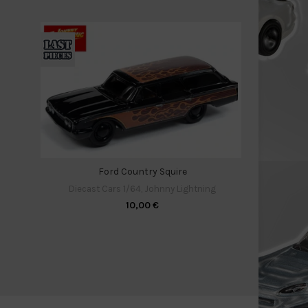
Ford Country Squire
Diecas
Diecast Cars 1/64
,
Johnny Lightning
10,00
€