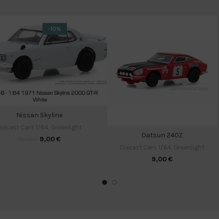
-10%
Nissan Skyline
iecast Cars 1/64
,
Greenlight
Datsun 240Z
9,00
€
10,00
€
Diecast Cars 1/64
,
Greenlight
9,00
€