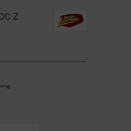
OC Z
tning