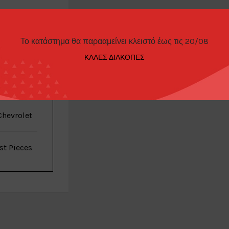
ΠΑΡΑΓΓΕΛΊΑΣ
Το κατάστημα θα παρααμείνει κλειστό έως τις 20/08
ΚΑΛΕΣ ΔΙΑΚΟΠΕΣ
Lightning
Chevrolet
st Pieces