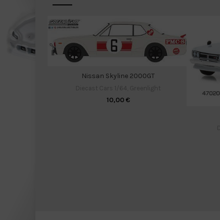
Nissan Skyline 2000GT
Diecast Cars 1/64
,
Greenlight
10,00
€
D