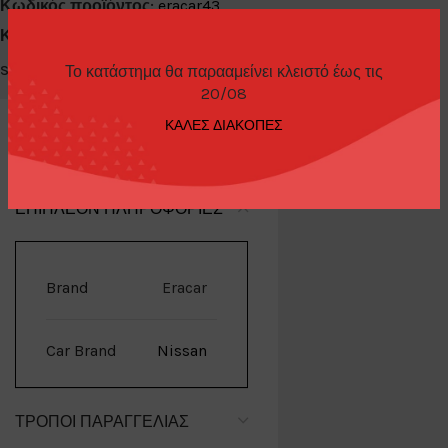
Κωδικός προϊόντος:
eracar43
Κατηγορίες:
Diecast Cars 1/64
,
Eracar
Το κατάστημα θα παρααμείνει κλειστό έως τις
Share:
20/08
ΚΑΛΕΣ ΔΙΑΚΟΠΕΣ
ΕΠΙΠΛΈΟΝ ΠΛΗΡΟΦΟΡΊΕΣ
Brand
Eracar
Car Brand
Nissan
ΤΡΌΠΟΙ ΠΑΡΑΓΓΕΛΊΑΣ