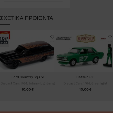
ΣΧΕΤΙΚΆ ΠΡΟΪΌΝΤΑ
Datsun 510
Ford Country Squire
Diecast Cars 1/64
,
Greenlight
Diecast Cars 1/64
,
Johnny Lightning
10,00
€
10,00
€