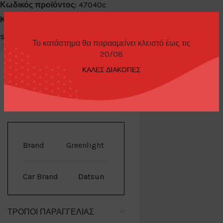
Κωδικός προϊόντος:
47040c
Κατηγορίες:
Diecast Cars 1/64
,
Greenlight
Share:
Το κατάστημα θα παρααμείνει κλειστό έως τις
20/08
ΚΑΛΕΣ ΔΙΑΚΟΠΕΣ
ΕΠΙΠΛΈΟΝ ΠΛΗΡΟΦΟΡΊΕΣ
Brand
Greenlight
Car Brand
Datsun
ΤΡΌΠΟΙ ΠΑΡΑΓΓΕΛΊΑΣ