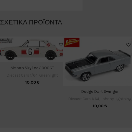
ΣΧΕΤΙΚΆ ΠΡΟΪΌΝΤΑ
Nissan Skyline 2000GT
Diecast Cars 1/64
,
Greenlight
10,00
€
Dodge Dart Swinger
Diecast Cars 1/64
,
Johnny Lightning
10,00
€