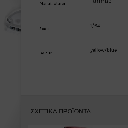
Tarmac
Manufacturer
:
1/64
Scale
:
yellow/blue
Colour
:
ΣΧΕΤΙΚΆ ΠΡΟΪΌΝΤΑ