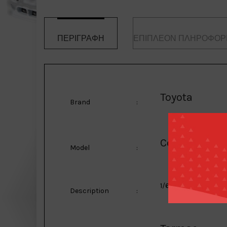
ΠΕΡΙΓΡΑΦΉ
ΕΠΙΠΛΈΟΝ ΠΛΗΡΟΦΟΡ
Toyota
Brand
:
Corolla
Model
:
1/64 Toyota Corolla 
Description
: