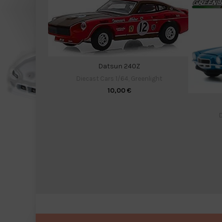
Datsun 240Z
Diecast Cars 1/64
,
Greenlight
10,00
€
D