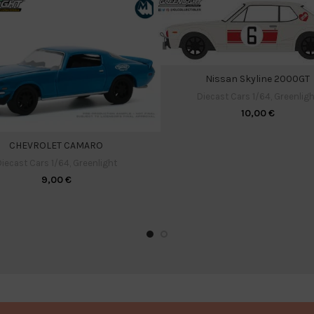
Nissan Skyline 2000GT
Diecast Cars 1/64
,
Greenligh
10,00
€
CHEVROLET CAMARO
iecast Cars 1/64
,
Greenlight
9,00
€