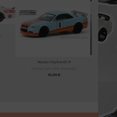
t
Hi
Nissan Skyline GT-R
Diecas
Diecast Cars 1/64
,
Greenlight
10,00
€