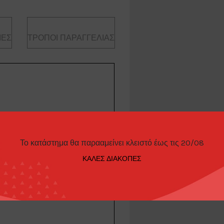
ΊΕΣ
ΤΡΌΠΟΙ ΠΑΡΑΓΓΕΛΊΑΣ
Το κατάστημα θα παρααμείνει κλειστό έως τις 20/08
ΚΑΛΕΣ ΔΙΑΚΟΠΕΣ
Levin AE92, yellow/blue