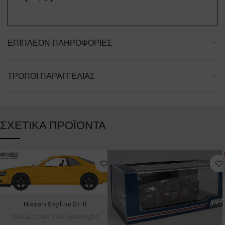
ΕΠΙΠΛΈΟΝ ΠΛΗΡΟΦΟΡΊΕΣ
ΤΡΌΠΟΙ ΠΑΡΑΓΓΕΛΊΑΣ
ΣΧΕΤΙΚΆ ΠΡΟΪΌΝΤΑ
Nissan Skyline Gt-R
Diecast Cars 1/64
,
Greenlight