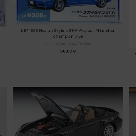
1/64 1996 Nissan Skyline GT-R V-spec LM Limited,
champion blue
Diecast Cars 1/64
,
Tomica
30,00
€
1