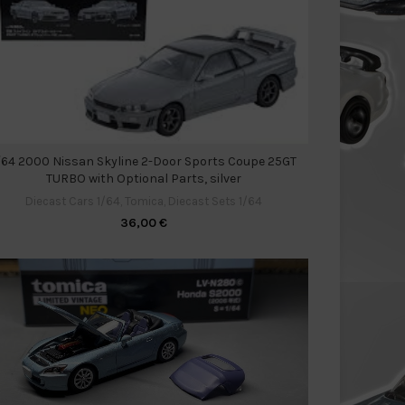
/64 2000 Nissan Skyline 2-Door Sports Coupe 25GT
TURBO with Optional Parts, silver
Diecast Cars 1/64
,
Tomica
,
Diecast Sets 1/64
36,00
€