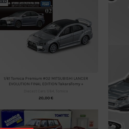
1/61 Tomica Premium #02 MITSUBISHI LANCER
EVOLUTION FINAL EDITION TakaraTomy +
Diecast Cars 1/64
,
Tomica
20,00
€