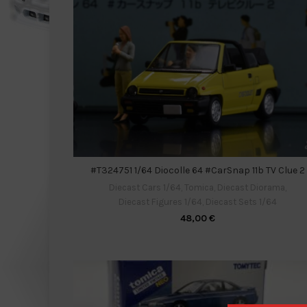
#T324751 1/64 Diocolle 64 #CarSnap 11b TV Clue 2
Diecast Cars 1/64
,
Tomica
,
Diecast Diorama
,
Diecast Figures 1/64
,
Diecast Sets 1/64
48,00
€