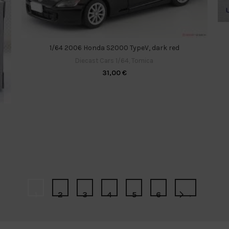
1/64 2006 Honda S2000 TypeV, dark red
Diecast Cars 1/64
,
Tomica
31,00
€
1
2
3
4
5
6
→