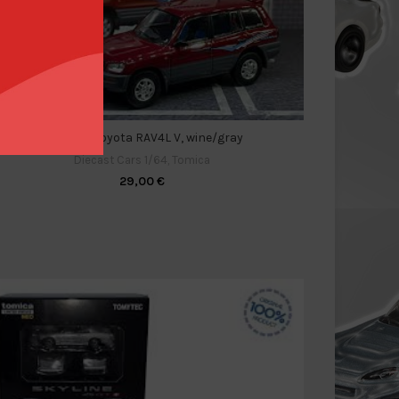
1/64 1995 Toyota RAV4L V, wine/gray
Diecast Cars 1/64
,
Tomica
29,00
€