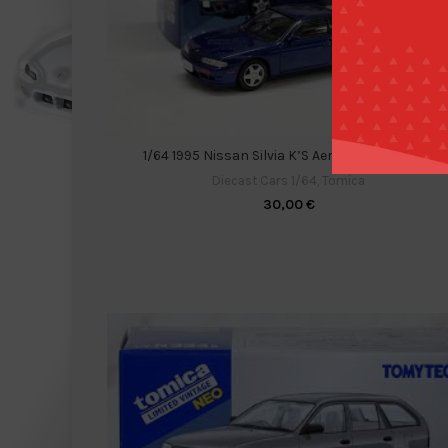
1/64 1995 Nissan Silvia K’S Aero, purplish blue
Diecast Cars 1/64
,
Tomica
30,00
€