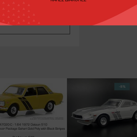
ri F50
-8%