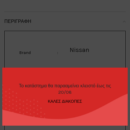
ΠΕΡΙΓΡΑΦΉ
Nissan
Brand
:
Skyline
Model
:
Το κατάστημα θα παρααμείνει κλειστό έως τις
20/08
1/64 Nissan Skyline
ΚΑΛΕΣ ΔΙΑΚΟΠΕΣ
Kenmeri Liberty Walk,
Description
:
matt black