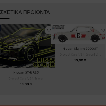
ΣΧΕΤΙΚΆ ΠΡΟΪΌΝΤΑ
Nissan Skyline 2000GT
Diecast Cars 1/64
,
Greenlight
10,00
€
Nissan GT-R R35
Diecast Cars 1/64
,
Eracar
16,00
€