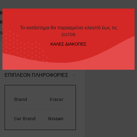
Κωδικός προϊόντος:
NS21GTRSP56
Κατηγορίες:
Diecast Cars 1/64
,
Eracar
Το κατάστημα θα παρααμείνει κλειστό έως τις
Share:
20/08
ΚΑΛΕΣ ΔΙΑΚΟΠΕΣ
ΕΠΙΠΛΈΟΝ ΠΛΗΡΟΦΟΡΊΕΣ
Brand
Eracar
Car Brand
Nissan