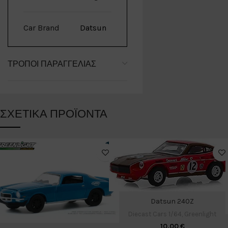
Car Brand
Datsun
ΤΡΌΠΟΙ ΠΑΡΑΓΓΕΛΊΑΣ
ΣΧΕΤΙΚΆ ΠΡΟΪΌΝΤΑ
Datsun 240Z
Diecast Cars 1/64
,
Greenlight
10,00
€