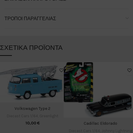
ΤΡΌΠΟΙ ΠΑΡΑΓΓΕΛΊΑΣ
ΣΧΕΤΙΚΆ ΠΡΟΪΌΝΤΑ
Volkswagen Type 2
Diecast Cars 1/64
,
Greenlight
10,00
€
Cadillac Eldorado
Diecast Cars 1/64
,
Johnny Lightning