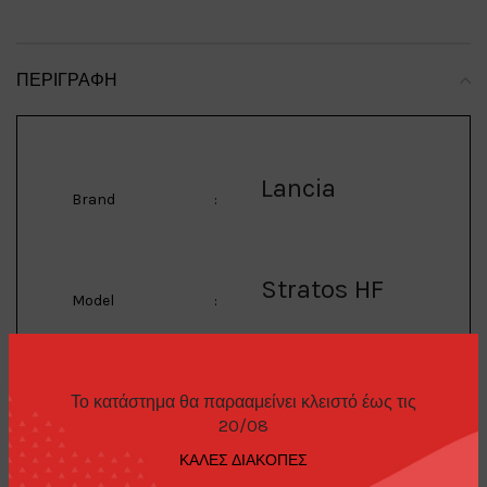
ΠΕΡΙΓΡΑΦΉ
Lancia
Brand
:
Stratos HF
Model
:
1/64 Lancia Stratos
Το κατάστημα θα παρααμείνει κλειστό έως τις
HF Stradale, verde
Description
:
20/08
chiaro
ΚΑΛΕΣ ΔΙΑΚΟΠΕΣ