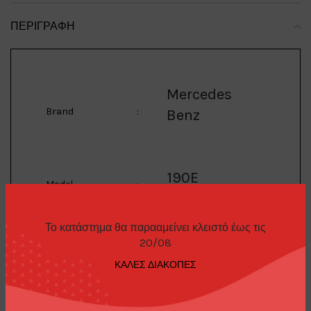
ΠΕΡΙΓΡΑΦΉ
Mercedes
Brand
:
Benz
190E
Model
:
Το κατάστημα θα παρααμείνει κλειστό έως τις
3inch 1990 Mercedes
20/08
Description
:
Benz 190E, black
ΚΑΛΕΣ ΔΙΑΚΟΠΕΣ
Maisto