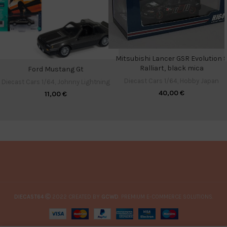
Mitsubishi Lancer GSR Evolution 
Ralliart, black mica
Ford Mustang Gt
Diecast Cars 1/64
,
Hobby Japan
Diecast Cars 1/64
,
Johnny Lightning
40,00
€
11,00
€
DIECAST64
2022 CREATED BY
GCWD
. PREMIUM E-COMMERCE SOLUTIONS.