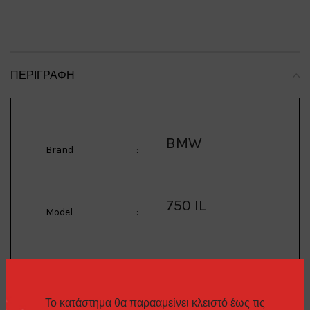
ΠΕΡΙΓΡΑΦΉ
BMW
Brand
:
750 IL
Model
:
1/64 1997 BMW 750 IL
(E39) *Tomorrow
Description
:
Never Die*, silver
Το κατάστημα θα παρααμείνει κλειστό έως τις