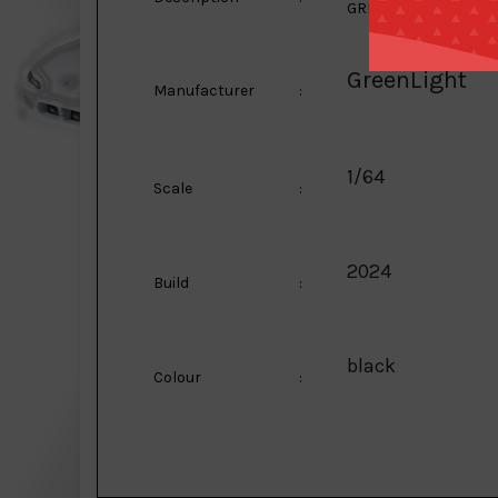
GREEN MACHINE CHA
GreenLight
Manufacturer
:
1/64
Scale
:
2024
Build
:
black
Colour
: