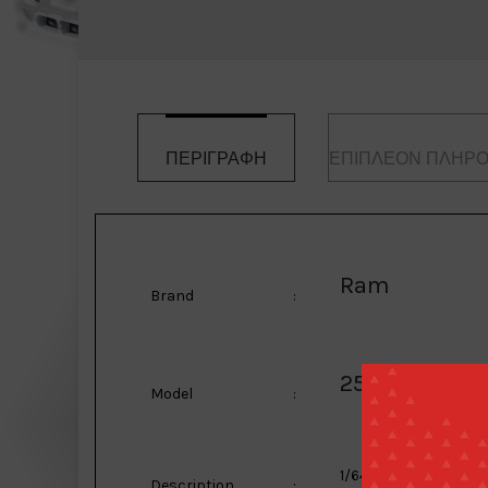
ΠΕΡΙΓΡΑΦΉ
ΕΠΙΠΛΈΟΝ ΠΛΗΡΟ
Ram
Brand
:
2500 Laramie
Model
:
1/64 2024 Ram 2500 L
Description
: