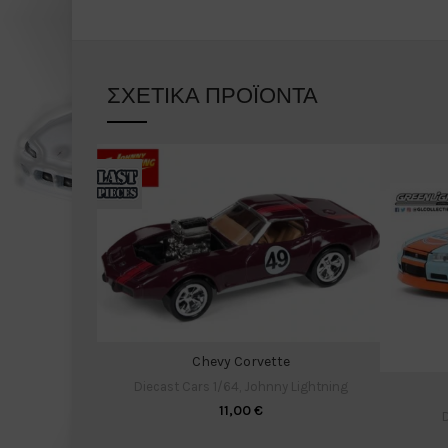
ΣΧΕΤΙΚΆ ΠΡΟΪΌΝΤΑ
Chevy Corvette
Diecast Cars 1/64
,
Johnny Lightning
11,00
€
D