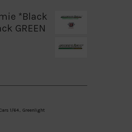
mie *Black
lack GREEN
Cars 1/64
,
Greenlight