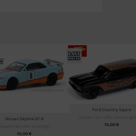
Ford Country Squire
Diecast Cars 1/64
,
Johnny Ligh
Nissan Skyline GT-R
10,00
€
iecast Cars 1/64
,
Greenlight
10,00
€