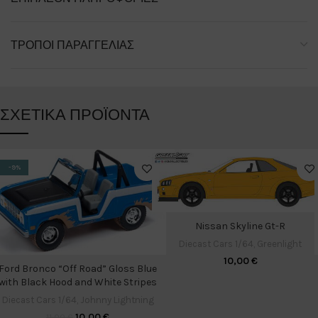
ΤΡΌΠΟΙ ΠΑΡΑΓΓΕΛΊΑΣ
ΣΧΕΤΙΚΆ ΠΡΟΪΌΝΤΑ
-9%
Nissan Skyline Gt-R
Diecast Cars 1/64
,
Greenlight
10,00
€
Ford Bronco “Off Road” Gloss Blue
with Black Hood and White Stripes
Diecast Cars 1/64
,
Johnny Lightning
10,00
€
11,00
€