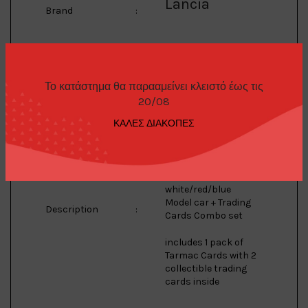
Lancia
Brand
:
037 Rally
Model
:
Το κατάστημα θα παρααμείνει κλειστό έως τις
20/08
ΚΑΛΕΣ ΔΙΑΚΟΠΕΣ
1/64 Lancia 037 Rally
#1
W.Rohrl/C.Geistdorfer
Winner Rally Monte
Carlo 1983,
white/red/blue
Model car + Trading
Description
:
Cards Combo set
includes 1 pack of
Tarmac Cards with 2
collectible trading
cards inside