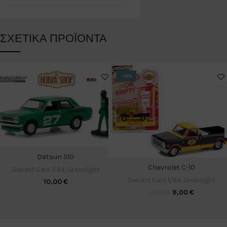
ΣΧΕΤΙΚΆ ΠΡΟΪΌΝΤΑ
-10%
Datsun 510
Chevrolet C-10
Diecast Cars 1/64
,
Greenlight
Diecast Cars 1/64
,
Greenlight
10,00
€
9,00
€
10,00
€