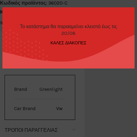
Κωδικός προϊόντος:
36020-C
Κατηγορίες:
Diecast Cars 1/64
,
Greenlight
Share:
Το κατάστημα θα παρααμείνει κλειστό έως τις
20/08
ΚΑΛΕΣ ΔΙΑΚΟΠΕΣ
ΕΠΙΠΛΈΟΝ ΠΛΗΡΟΦΟΡΊΕΣ
Brand
Greenlight
Car Brand
Vw
ΤΡΌΠΟΙ ΠΑΡΑΓΓΕΛΊΑΣ