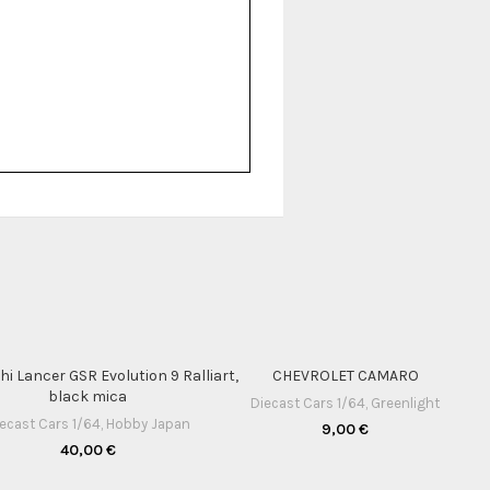
hi Lancer GSR Evolution 9 Ralliart,
CHEVROLET CAMARO
black mica
Diecast Cars 1/64
,
Greenlight
ecast Cars 1/64
,
Hobby Japan
9,00
€
40,00
€