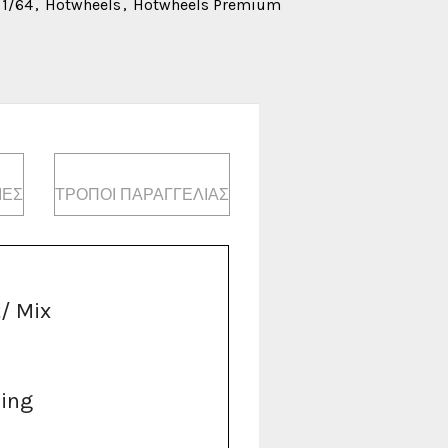
 1/64
,
Hotwheels
,
Hotwheels Premium
ΊΕΣ
ΤΡΌΠΟΙ ΠΑΡΑΓΓΕΛΊΑΣ
/ Mix
cing