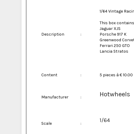
1/64 Vintage Raci
This box contains
Jaguar XJS
Description
:
Porsche 917 K
Greenwood Corve
Ferrari 250 GTO
Lancia Stratos
Content
:
5 pieces à € 10.00
Hotwheels
Manufacturer
:
1/64
Scale
: