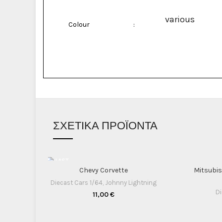
various
Colour
:
ΣΧΕΤΙΚΆ ΠΡΟΪΌΝΤΑ
Chevy Corvette
Mitsubis
Diecast Cars 1/64
,
Johnny Lightning
Di
11,00
€