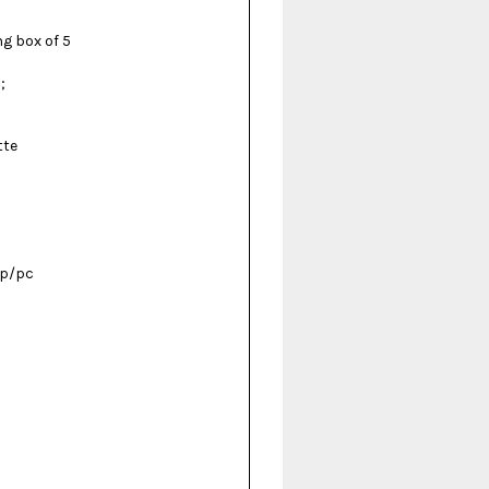
ng box of 5
;
tte
 p/pc