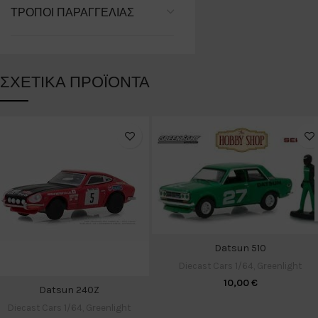
ΤΡΌΠΟΙ ΠΑΡΑΓΓΕΛΊΑΣ
ΣΧΕΤΙΚΆ ΠΡΟΪΌΝΤΑ
Datsun 510
Diecast Cars 1/64
,
Greenlight
10,00
€
Datsun 240Z
Diecast Cars 1/64
,
Greenlight