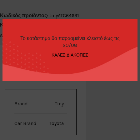
Κωδικός προϊόντος:
tinyATC64631
Κατηγορίες:
Diecast Cars 1/64
,
Tiny
Share:
Το κατάστημα θα παρααμείνει κλειστό έως τις
20/08
ΚΑΛΕΣ ΔΙΑΚΟΠΕΣ
ΕΠΙΠΛΈΟΝ ΠΛΗΡΟΦΟΡΊΕΣ
Brand
Tiny
Car Brand
Toyota