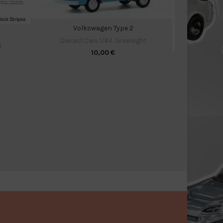
Volkswagen Type 2
Diecast Cars 1/64
,
Greenlight
t
10,00
€
Ni
Diecas