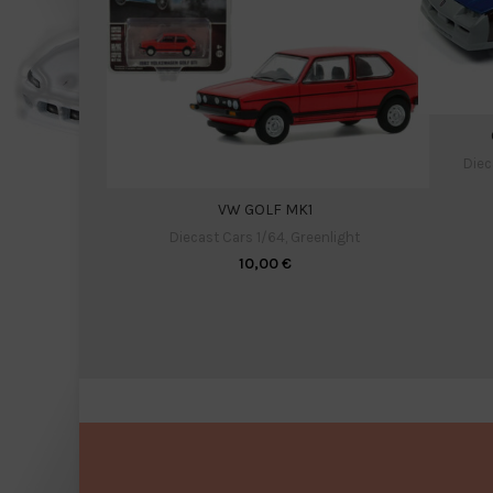
Diec
VW GOLF MK1
Diecast Cars 1/64
,
Greenlight
10,00
€