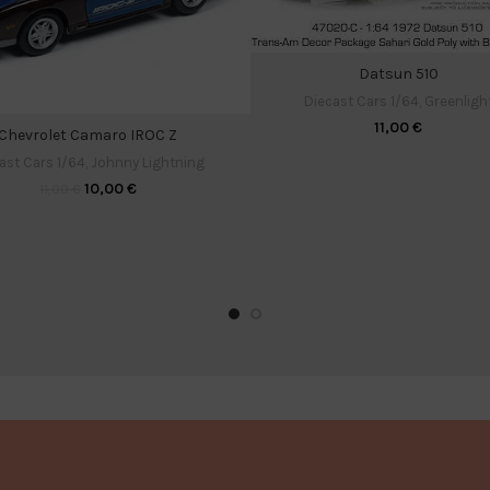
Datsun 510
Diecast Cars 1/64
,
Greenligh
11,00
€
Chevrolet Camaro IROC Z
ast Cars 1/64
,
Johnny Lightning
10,00
€
11,00
€