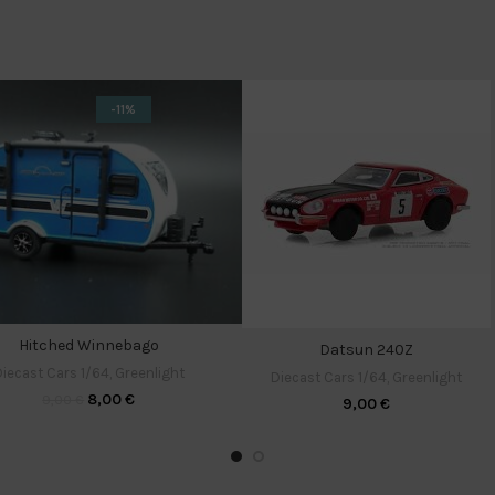
-11%
Hitched Winnebago
Datsun 240Z
iecast Cars 1/64
,
Greenlight
Diecast Cars 1/64
,
Greenlight
8,00
€
9,00
€
9,00
€