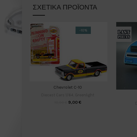
ΣΧΕΤΙΚΆ ΠΡΟΪΌΝΤΑ
-10%
Chevrolet C-10
Diecast Cars 1/64
,
Greenlight
9,00
€
10,00
€
D