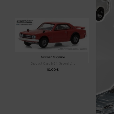
Nissan Skyline
Diecast Cars 1/64
,
Greenlight
Ford Bronco 
10,00
€
Black H
Diecast C