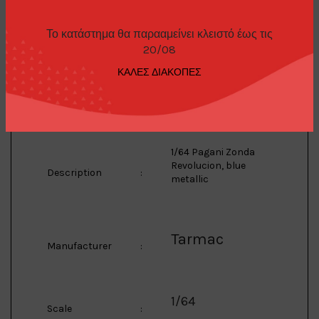
Pagani
Brand
:
Το κατάστημα θα παρααμείνει κλειστό έως τις
20/08
Zonda
ΚΑΛΕΣ ΔΙΑΚΟΠΕΣ
Model
:
Revolucion
1/64 Pagani Zonda
Revolucion, blue
Description
:
metallic
Tarmac
Manufacturer
:
1/64
Scale
: