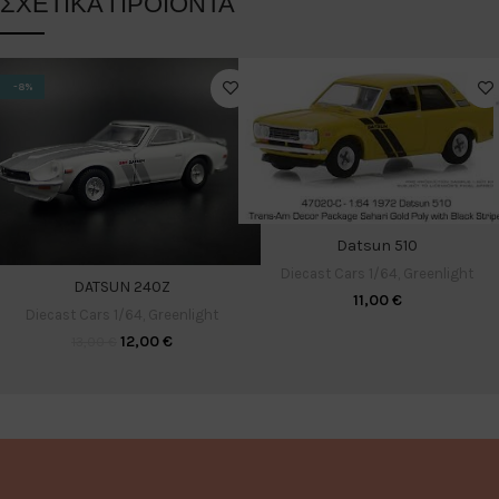
ΣΧΕΤΙΚΆ ΠΡΟΪΌΝΤΑ
-8%
Datsun 510
Diecast Cars 1/64
,
Greenlight
DATSUN 240Z
11,00
€
Diecast Cars 1/64
,
Greenlight
12,00
€
13,00
€