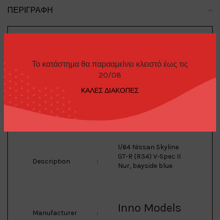
ΠΕΡΙΓΡΑΦΉ
Nissan
Το κατάστημα θα παρααμείνει κλειστό έως τις
Brand
:
20/08
ΚΑΛΕΣ ΔΙΑΚΟΠΕΣ
Skyline
Model
:
1/64 Nissan Skyline
GT-R (R34) V-Spec II
Description
:
Nur, bayside blue
Inno Models
Manufacturer
: