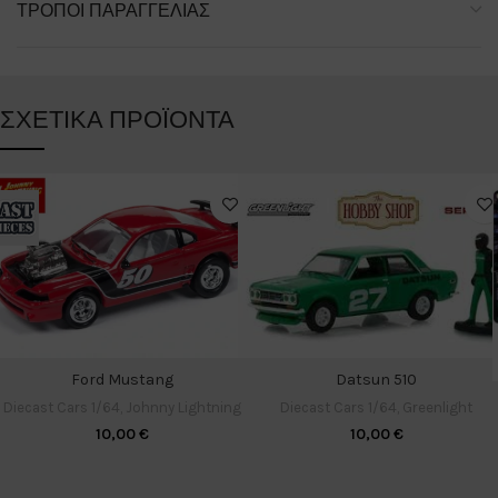
ΤΡΌΠΟΙ ΠΑΡΑΓΓΕΛΊΑΣ
ΣΧΕΤΙΚΆ ΠΡΟΪΌΝΤΑ
Datsun 510
Ford Mustang
Diecast Cars 1/64
,
Greenlight
Diecast Cars 1/64
,
Johnny Lightning
10,00
€
10,00
€