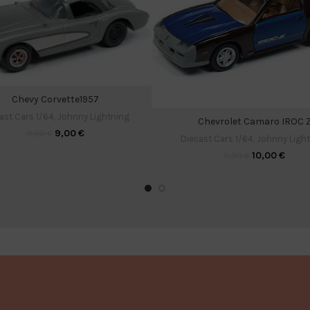
Chevy Corvette1957
ast Cars 1/64
,
Johnny Lightning
Chevrolet Camaro IROC 
9,00
€
11,00
€
Diecast Cars 1/64
,
Johnny Ligh
10,00
€
11,00
€