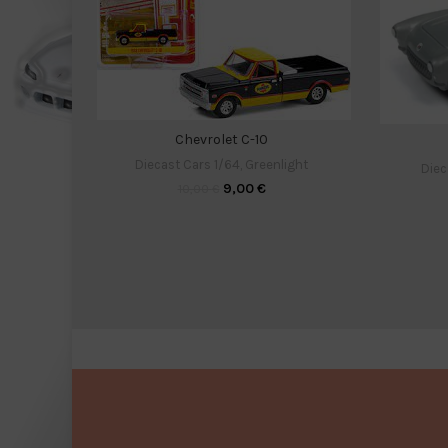
Chevrolet C-10
Diecast Cars 1/64
,
Greenlight
Diec
9,00
€
10,00
€