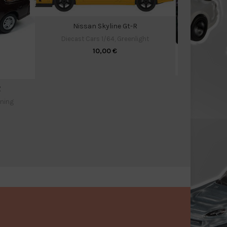
Nissan Skyline Gt-R
Diecast Cars 1/64
,
Greenlight
10,00
€
C
Z
Diecast C
tning