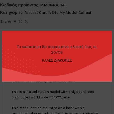
Κωδικός προϊόντος:
MMC640004E
Κατηγορίες:
Diecast Cars 1/64
,
My Model Collect
Share:
Το κατάστημα θα παρααμείνει κλειστό έως τις
20/08
ΠΕΡΙΓΡΑΦΉ
ΚΑΛΕΣ ΔΙΑΚΟΠΕΣ
Nissan GTR R-35 Liberty Walk, Gunmetal Chrome 1:64
Diecast Model Car by My Model Collect
This is a limited edition model with only 999 pieces
distributed world wide 119/999piece
This model comes mounted on a base with a
numbered plaque and displayed in an acrylic display