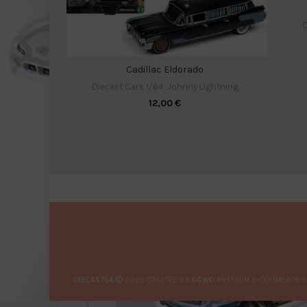
D
Cadillac Eldorado
Diecast Cars 1/64
,
Johnny Lightning
12,00
€
DIECAST64
2022 CREATED BY
GCWD
. PREMIUM E-COMMERCE S