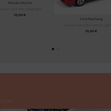
Nissan Skyline
iecast Cars 1/64
,
Greenlight
10,00
€
Ford Mustang
Diecast Cars 1/64
,
Johnny Ligh
10,00
€
OLUTIONS.