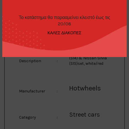
240SX (S14)
& Silvia
Το κατάστημα θα παρααμείνει κλειστό έως τις
Model
:
20/08
(S15)
ΚΑΛΕΣ ΔΙΑΚΟΠΕΣ
1/64 Nissan 240SX
(S14) & Nissan Silvia
Description
:
(S15)set, white/red
Hotwheels
Manufacturer
:
Street cars
Category
: