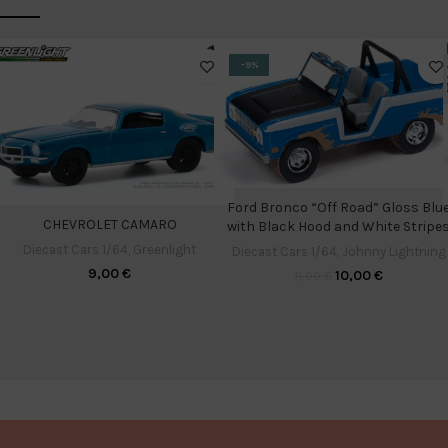
-9%
Ford Bronco “Off Road” Gloss Blu
CHEVROLET CAMARO
with Black Hood and White Stripe
Diecast Cars 1/64
,
Greenlight
Diecast Cars 1/64
,
Johnny Lightning
9,00
€
10,00
€
11,00
€