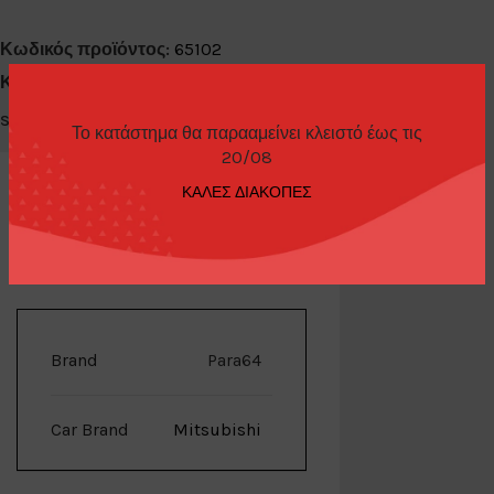
Κωδικός προϊόντος:
65102
Κατηγορίες:
Diecast Cars 1/64
,
Para64
Share:
Το κατάστημα θα παρααμείνει κλειστό έως τις
20/08
ΚΑΛΕΣ ΔΙΑΚΟΠΕΣ
ΕΠΙΠΛΈΟΝ ΠΛΗΡΟΦΟΡΊΕΣ
Brand
Para64
Car Brand
Mitsubishi