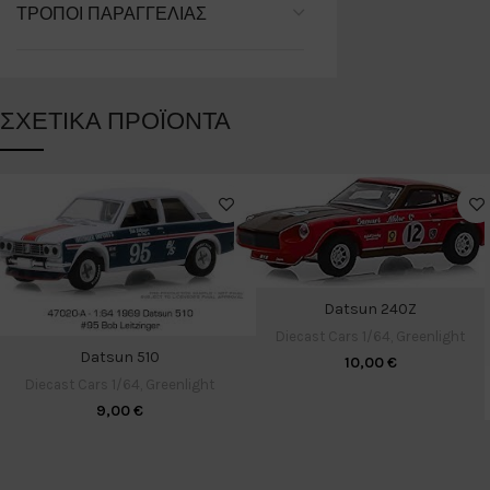
ΤΡΌΠΟΙ ΠΑΡΑΓΓΕΛΊΑΣ
ΣΧΕΤΙΚΆ ΠΡΟΪΌΝΤΑ
Datsun 240Z
Diecast Cars 1/64
,
Greenlight
Datsun 510
10,00
€
Diecast Cars 1/64
,
Greenlight
9,00
€