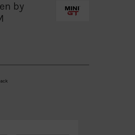
ven by
M
lack