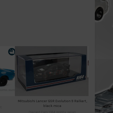
Diecas
Mitsubishi Lancer GSR Evolution 9 Ralliart,
black mica
t
Diecast Cars 1/64
,
Hobby Japan