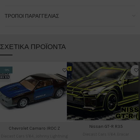
ΤΡΌΠΟΙ ΠΑΡΑΓΓΕΛΊΑΣ
ΣΧΕΤΙΚΆ ΠΡΟΪΌΝΤΑ
-9%
Nissan GT-R R35
Chevrolet Camaro IROC Z
Diecast Cars 1/64
,
Eracar
Diecast Cars 1/64
,
Johnny Lightning