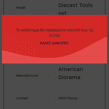
Diecast Tools
Model
:
set
Το κατάστημα θα παρααμείνει κλειστό έως τις
1/64 Metal Diecast
20/08
Tools set.
ΚΑΛΕΣ ΔΙΑΚΟΠΕΣ
Description
:
MiJo Exclusive
American
Manufacturer
:
Diorama
Limited
:
2400 Pieces