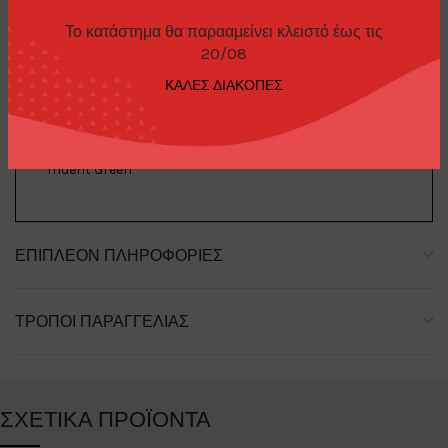
Το κατάστημα θα παρααμείνει κλειστό έως τις
20/08
ΠΕΡΙΓΡΑΦΉ
ΚΑΛΕΣ ΔΙΑΚΟΠΕΣ
Land Rover Defender 110 1985 County Station Wagon
Trident Green
ΕΠΙΠΛΈΟΝ ΠΛΗΡΟΦΟΡΊΕΣ
ΤΡΌΠΟΙ ΠΑΡΑΓΓΕΛΊΑΣ
ΣΧΕΤΙΚΆ ΠΡΟΪΌΝΤΑ