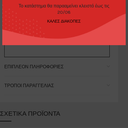
Το κατάστημα θα παρααμείνει κλειστό έως τις
20/08
ΠΕΡΙΓΡΑΦΉ
ΚΑΛΕΣ ΔΙΑΚΟΠΕΣ
Lamborghini Countach 25th Anniversary White
ΕΠΙΠΛΈΟΝ ΠΛΗΡΟΦΟΡΊΕΣ
ΤΡΌΠΟΙ ΠΑΡΑΓΓΕΛΊΑΣ
ΣΧΕΤΙΚΆ ΠΡΟΪΌΝΤΑ