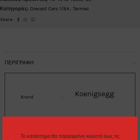
Κατηγορίες:
Diecast Cars 1/64
,
Tarmac
Share:
ΠΕΡΙΓΡΑΦΉ
Koenigsegg
Brand
:
Jesko
Model
:
Το κατάστημα θα παρααμείνει κλειστό έως τις