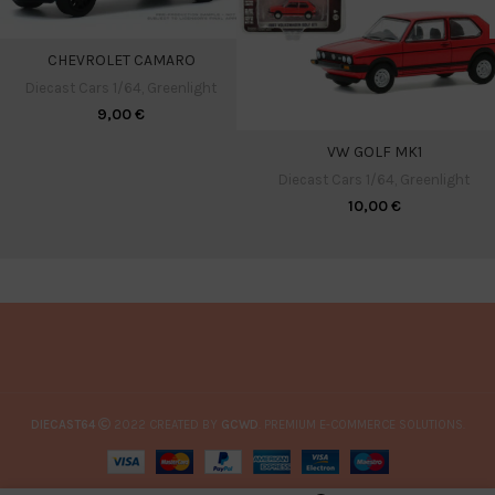
CHEVROLET CAMARO
Diecast Cars 1/64
,
Greenlight
9,00
€
VW GOLF MK1
Diecast Cars 1/64
,
Greenlight
10,00
€
DIECAST64
2022 CREATED BY
GCWD
. PREMIUM E-COMMERCE SOLUTIONS.