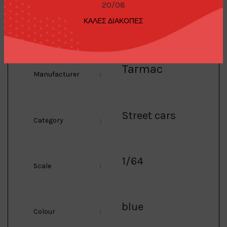
20/08
1/64 Koenigsegg
ΚΑΛΕΣ ΔΙΑΚΟΠΕΣ
Description
:
Jesko Attack, blue
Tarmac
Manufacturer
:
Street cars
Category
:
1/64
Scale
:
blue
Colour
: