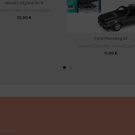
Nissan Skyline Gt-R
iecast Cars 1/64
,
Greenlight
10,00
€
Ford Mustang Gt
Diecast Cars 1/64
,
Johnny Ligh
11,00
€
OLUTIONS.