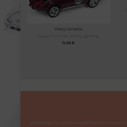
D
Chevy Corvette
Diecast Cars 1/64
,
Johnny Lightning
11,00
€
DIECAST64
2022 CREATED BY
GCWD
. PREMIUM E-COMMERCE S