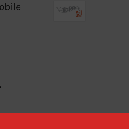
obile
s