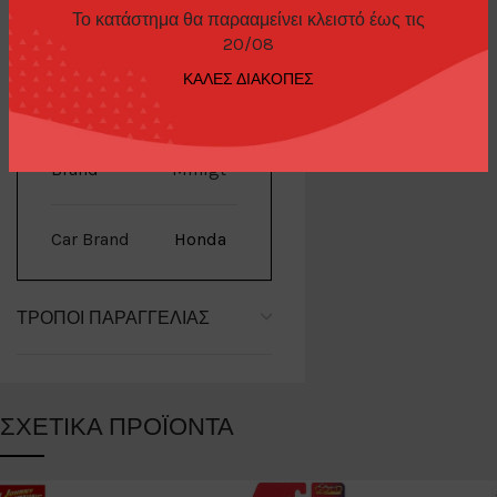
Το κατάστημα θα παρααμείνει κλειστό έως τις
20/08
ΚΑΛΕΣ ΔΙΑΚΟΠΕΣ
ΕΠΙΠΛΈΟΝ ΠΛΗΡΟΦΟΡΊΕΣ
Brand
Minigt
Car Brand
Honda
ΤΡΌΠΟΙ ΠΑΡΑΓΓΕΛΊΑΣ
ΣΧΕΤΙΚΆ ΠΡΟΪΌΝΤΑ