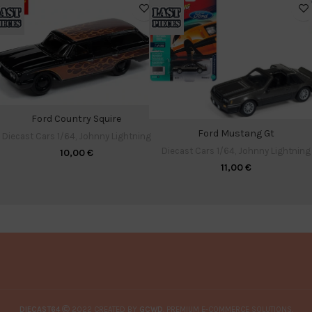
Ford Country Squire
Ford Mustang Gt
Diecast Cars 1/64
,
Johnny Lightning
Diecast Cars 1/64
,
Johnny Lightning
10,00
€
11,00
€
DIECAST64
2022 CREATED BY
GCWD
. PREMIUM E-COMMERCE SOLUTIONS.