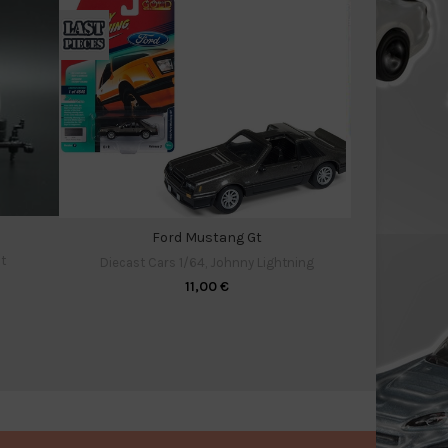
Ch
Diecast C
Ford Mustang Gt
10
t
Diecast Cars 1/64
,
Johnny Lightning
11,00
€