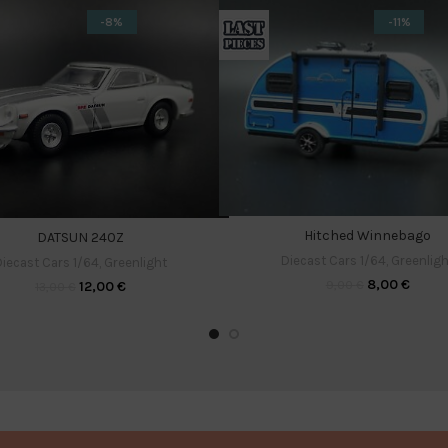
-8%
-11%
Hitched Winnebago
DATSUN 240Z
Diecast Cars 1/64
,
Greenligh
iecast Cars 1/64
,
Greenlight
8,00
€
9,00
€
12,00
€
13,00
€