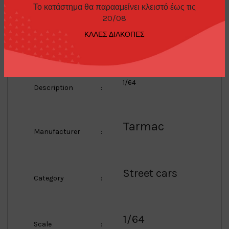
Challenge
Το κατάστημα θα παρααμείνει κλειστό έως τις
20/08
Model
:
Presentation,
ΚΑΛΕΣ ΔΙΑΚΟΠΕΣ
red
1/64
Description
:
Tarmac
Manufacturer
:
Street cars
Category
:
1/64
Scale
: