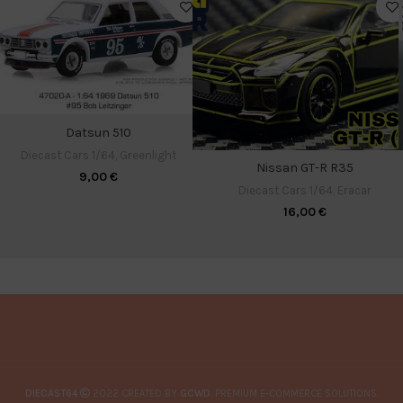
Datsun 510
Diecast Cars 1/64
,
Greenlight
Nissan GT-R R35
9,00
€
Diecast Cars 1/64
,
Eracar
16,00
€
DIECAST64
2022 CREATED BY
GCWD
. PREMIUM E-COMMERCE SOLUTIONS.