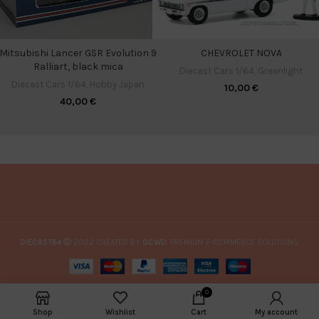
Mitsubishi Lancer GSR Evolution 9
CHEVROLET NOVA
Ralliart, black mica
Diecast Cars 1/64
,
Greenlight
Diecast Cars 1/64
,
Hobby Japan
10,00
€
40,00
€
DIECAST64
2022 CREATED BY
GCWD
. PREMIUM E-COMMERCE SOLUTIONS.
0
Shop
Wishlist
Cart
My account