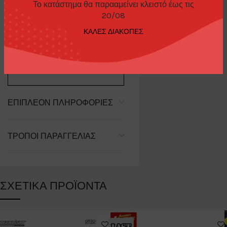
Το κατάστημα θα παρααμείνει κλειστό έως τις
20/08
ΠΕΡΙΓΡΑΦΉ
ΚΑΛΕΣ ΔΙΑΚΟΠΕΣ
Bugatti Divo Blu Bugatti
ΕΠΙΠΛΈΟΝ ΠΛΗΡΟΦΟΡΊΕΣ
ΤΡΌΠΟΙ ΠΑΡΑΓΓΕΛΊΑΣ
ΣΧΕΤΙΚΆ ΠΡΟΪΌΝΤΑ