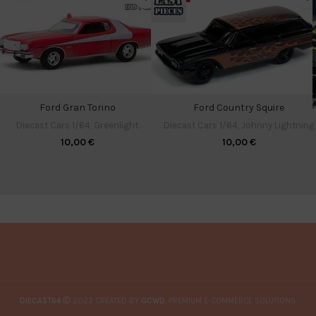
Ford Gran Torino
Ford Country Squire
Diecast Cars 1/64
,
Greenlight
Diecast Cars 1/64
,
Johnny Lightning
10,00
€
10,00
€
DIECAST64
2022 CREATED BY
GCWD
. PREMIUM E-COMMERCE SOLUTIONS.