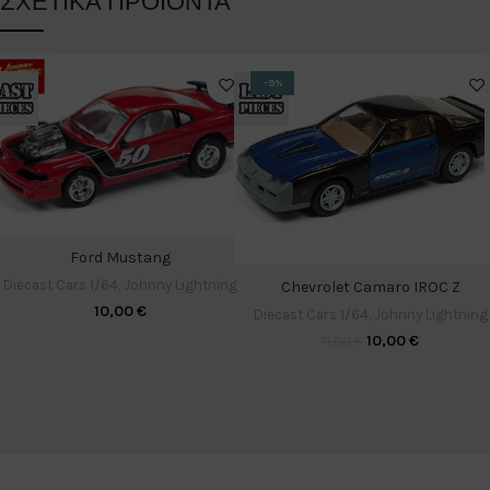
ΣΧΕΤΙΚΆ ΠΡΟΪΌΝΤΑ
-9%
Ford Mustang
Diecast Cars 1/64
,
Johnny Lightning
Chevrolet Camaro IROC Z
10,00
€
Diecast Cars 1/64
,
Johnny Lightning
10,00
€
11,00
€