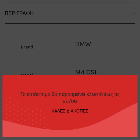
ΠΕΡΙΓΡΑΦΉ
BMW
Brand
:
M4 CSL
Model
:
Το κατάστημα θα παρααμείνει κλειστό έως τις
1/64 BMW M4 CSL,
20/08
Description
:
alpine white
ΚΑΛΕΣ ΔΙΑΚΟΠΕΣ
Mini GT
Manufacturer
: