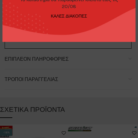
20/08
ΠΕΡΙΓΡΑΦΉ
ΚΑΛΕΣ ΔΙΑΚΟΠΕΣ
2024 M2 Machines 1954 Buick Skylark M’flake Blue R91
ΕΠΙΠΛΈΟΝ ΠΛΗΡΟΦΟΡΊΕΣ
ΤΡΌΠΟΙ ΠΑΡΑΓΓΕΛΊΑΣ
ΣΧΕΤΙΚΆ ΠΡΟΪΌΝΤΑ
-18%