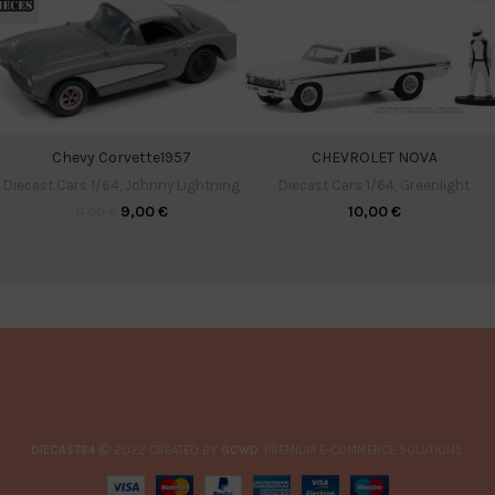
Chevy Corvette1957
CHEVROLET NOVA
Diecast Cars 1/64
,
Johnny Lightning
Diecast Cars 1/64
,
Greenlight
9,00
€
10,00
€
11,00
€
DIECAST64
2022 CREATED BY
GCWD
. PREMIUM E-COMMERCE SOLUTIONS.