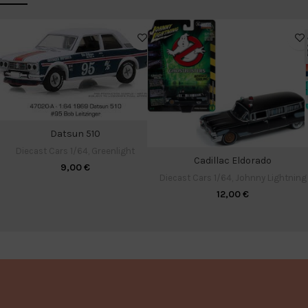
Datsun 510
Diecast Cars 1/64
,
Greenlight
Cadillac Eldorado
9,00
€
Diecast Cars 1/64
,
Johnny Lightning
12,00
€