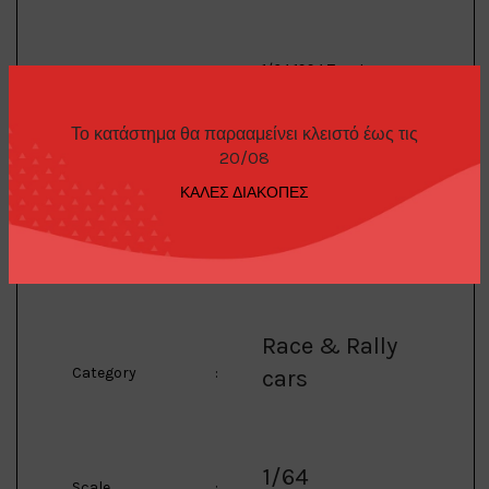
1/64 1994 Toyota
Supra #33
Fukuyama/Motoyama
Description
:
Japan N1 Endurance
Το κατάστημα θα παρααμείνει κλειστό έως τις
Series, silver
20/08
ΚΑΛΕΣ ΔΙΑΚΟΠΕΣ
Tarmac
Manufacturer
:
Race & Rally
Category
:
cars
1/64
Scale
: