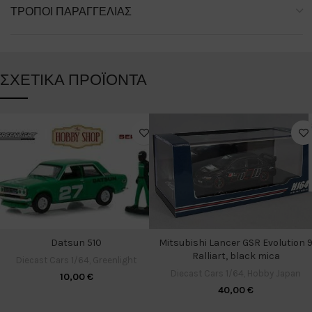
ΤΡΌΠΟΙ ΠΑΡΑΓΓΕΛΊΑΣ
ΣΧΕΤΙΚΆ ΠΡΟΪΌΝΤΑ
Datsun 510
Mitsubishi Lancer GSR Evolution 
Ralliart, black mica
Diecast Cars 1/64
,
Greenlight
Diecast Cars 1/64
,
Hobby Japan
10,00
€
40,00
€