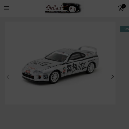
0
-13%