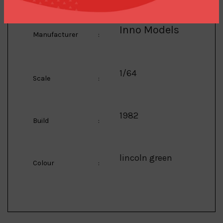
Inno Models
Manufacturer
:
1/64
Scale
:
1982
Build
:
lincoln green
Colour
: