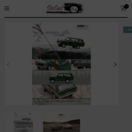
0
-4%