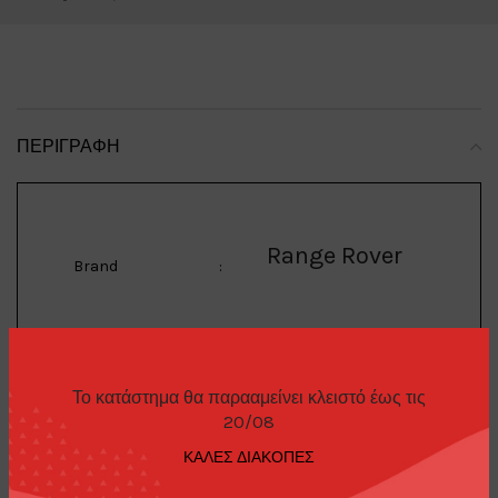
ΠΕΡΙΓΡΑΦΉ
Range Rover
Brand
:
Classic
Model
:
Το κατάστημα θα παρααμείνει κλειστό έως τις
20/08
1/64 1982 Range Rover
ΚΑΛΕΣ ΔΙΑΚΟΠΕΣ
Description
:
Classic, lincoln green