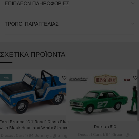
ΕΠΙΠΛΈΟΝ ΠΛΗΡΟΦΟΡΊΕΣ
ΤΡΌΠΟΙ ΠΑΡΑΓΓΕΛΊΑΣ
ΣΧΕΤΙΚΆ ΠΡΟΪΌΝΤΑ
-9%
Ford Bronco “Off Road” Gloss Blue
Datsun 510
with Black Hood and White Stripes
Diecast Cars 1/64
,
Greenlight
Diecast Cars 1/64
,
Johnny Lightning