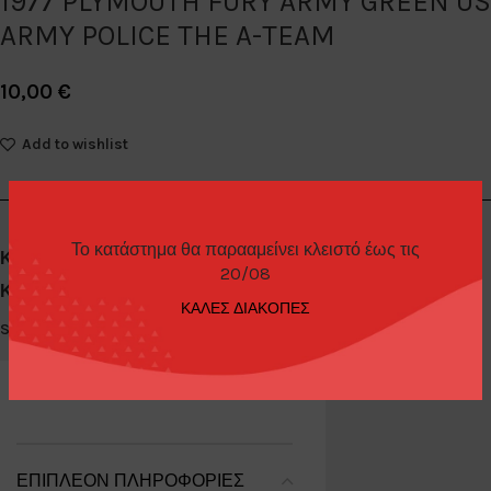
1977 PLYMOUTH FURY ARMY GREEN US
ARMY POLICE THE A-TEAM
10,00
€
Add to wishlist
Το κατάστημα θα παρααμείνει κλειστό έως τις
Κωδικός προϊόντος:
44865-A
20/08
Κατηγορίες:
Diecast Cars 1/64
,
Greenlight
ΚΑΛΕΣ ΔΙΑΚΟΠΕΣ
Share:
ΕΠΙΠΛΈΟΝ ΠΛΗΡΟΦΟΡΊΕΣ