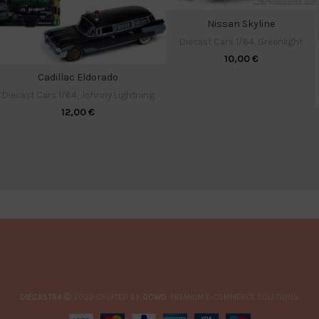
Nissan Skyline
Diecast Cars 1/64
,
Greenlight
10,00
€
Cadillac Eldorado
Diecast Cars 1/64
,
Johnny Lightning
12,00
€
DIECAST64
2022 CREATED BY
GCWD
. PREMIUM E-COMMERCE SOLUTIONS.