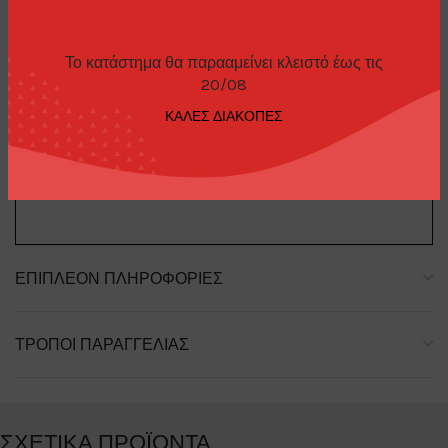
Το κατάστημα θα παρααμείνει κλειστό έως τις
20/08
ΠΕΡΙΓΡΑΦΉ
ΚΑΛΕΣ ΔΙΑΚΟΠΕΣ
M2 Machines 1970 Ford Mustang Boss 302 yellow R78
24-32
ΕΠΙΠΛΈΟΝ ΠΛΗΡΟΦΟΡΊΕΣ
ΤΡΌΠΟΙ ΠΑΡΑΓΓΕΛΊΑΣ
ΣΧΕΤΙΚΆ ΠΡΟΪΌΝΤΑ