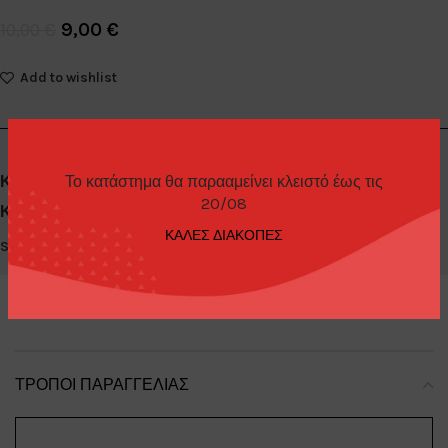
9,00
€
10,00
€
Add to wishlist
Το κατάστημα θα παρααμείνει κλειστό έως τις
Κωδικός προϊόντος:
97040-B
20/08
Κατηγορίες:
Diecast Cars 1/64
,
Greenlight
ΚΑΛΕΣ ΔΙΑΚΟΠΕΣ
Share:
ΤΡΌΠΟΙ ΠΑΡΑΓΓΕΛΊΑΣ