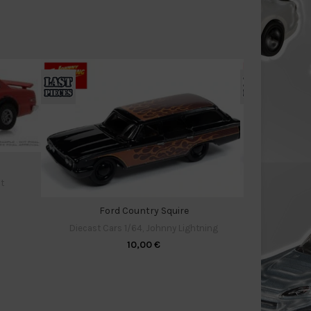
t
Ford Country Squire
Diecast Cars 1/64
,
Johnny Lightning
Diecast C
10,00
€