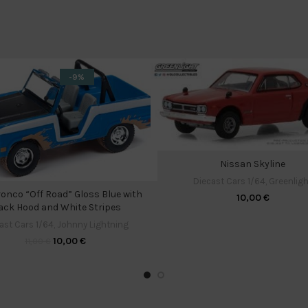
-9%
Nissan Skyline
Diecast Cars 1/64
,
Greenligh
ronco “Off Road” Gloss Blue with
10,00
€
ack Hood and White Stripes
ast Cars 1/64
,
Johnny Lightning
10,00
€
11,00
€