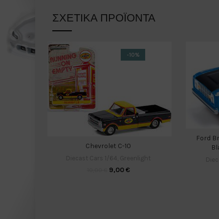
ΣΧΕΤΙΚΆ ΠΡΟΪΌΝΤΑ
-10%
Ford B
Chevrolet C-10
Bl
Diecast Cars 1/64
,
Greenlight
Diec
9,00
€
10,00
€