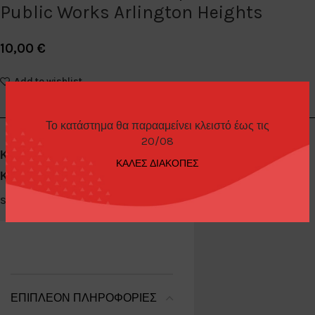
Public Works Arlington Heights
10,00
€
Add to wishlist
Το κατάστημα θα παρααμείνει κλειστό έως τις
20/08
Κωδικός προϊόντος:
30031
ΚΑΛΕΣ ΔΙΑΚΟΠΕΣ
Κατηγορίες:
Diecast Cars 1/64
,
Greenlight
Share:
ΕΠΙΠΛΈΟΝ ΠΛΗΡΟΦΟΡΊΕΣ