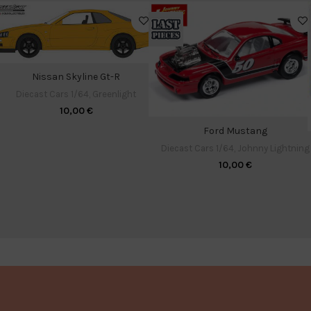
Nissan Skyline Gt-R
Diecast Cars 1/64
,
Greenlight
10,00
€
Ford Mustang
Diecast Cars 1/64
,
Johnny Lightning
10,00
€